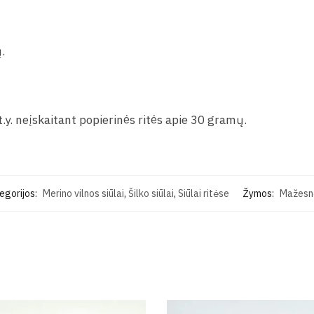
.
.y. neįskaitant popierinės ritės apie 30 gramų.
egorijos:
Merino vilnos siūlai
,
Šilko siūlai
,
Siūlai ritėse
Žymos:
Mažesnė