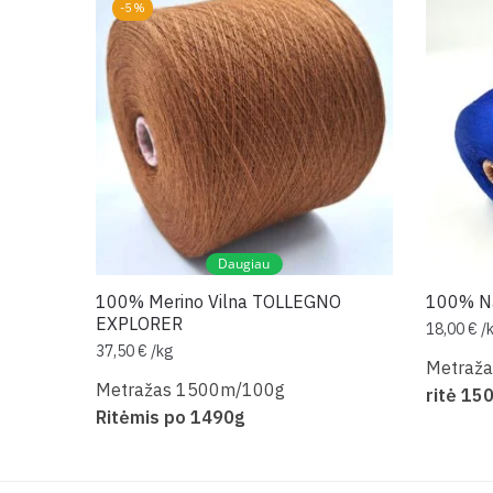
-5%
Daugiau
100% Merino Vilna TOLLEGNO
100% Na
EXPLORER
18,00
€
/
37,50
€
/
kg
Metraž
Metražas 1500m/100g
ritė 15
Ritėmis po 1490g