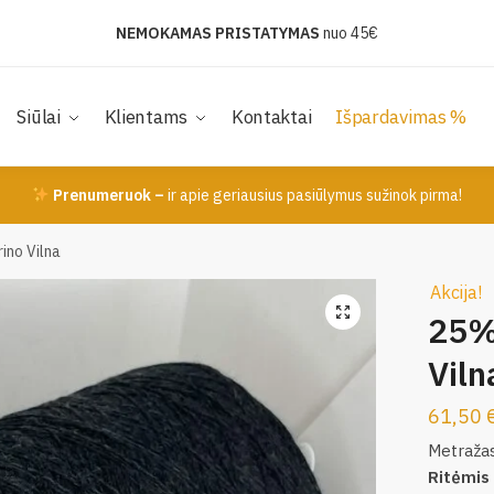
NEMOKAMAS PRISTATYMAS
nuo 45€
Siūlai
Klientams
Kontaktai
Išpardavimas %
Prenumeruok –
ir apie geriausius pasiūlymus sužinok pirma!
ino Vilna
Akcija!
25%
Viln
61,50
Metraža
Ritėmis