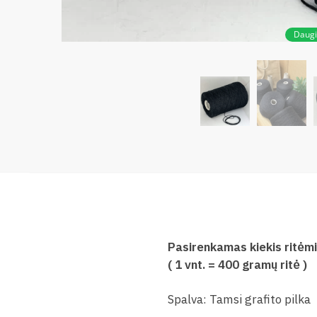
Daug
Pasirenkamas kiekis ritėm
( 1 vnt. = 400 gramų ritė )
Spalva: Tamsi grafito pilka