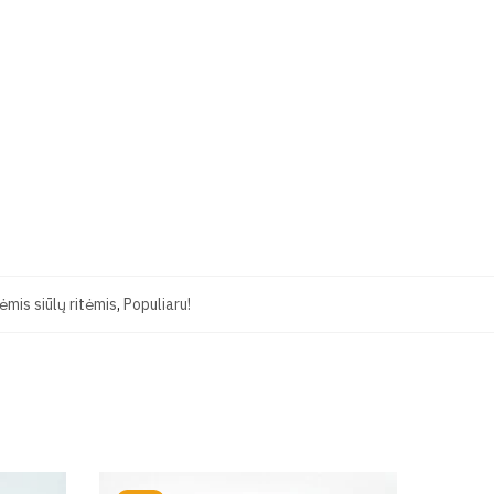
mis siūlų ritėmis
,
Populiaru!