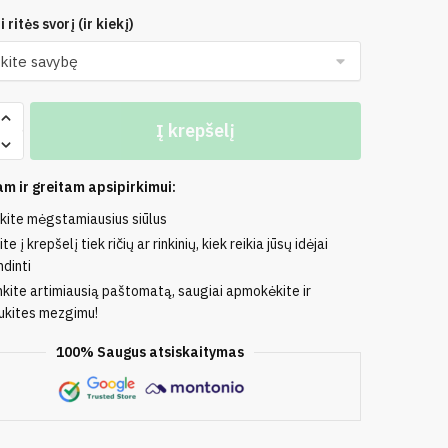
 ritės svorį (ir kiekį)
o
Į krepšelį
m ir greitam apsipirkimui:
nkite mėgstamiausius siūlus
te į krepšelį tiek ričių ar rinkinių, kiek reikia jūsų idėjai
dinti
nkite artimiausią paštomatą, saugiai apmokėkite ir
kites mezgimu!
100% Saugus atsiskaitymas