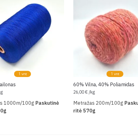
1 vnt
1 vnt
ilonas
60% Vilna, 40% Poliamidas
kg
26,00
€
/
kg
as 1000m/100g
Paskutinė
Metražas 200m/100g
Pasku
00g
ritė 570g