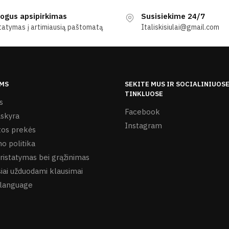
ogus apsipirkimas
Susisiekime 24/7
tatymas į artimiausią paštomatą
Italiskisiulai@gmail.com
MS
SEKITE MUS IR SOCIALINIUOS
TINKLUOSE
s
Facebook
skyra
Instagram
os prekės
o politika
ristatymas bei grąžinimas
iai užduodami klausimai
language