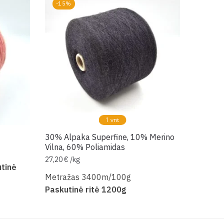
-15%
1 vnt
30% Alpaka Superfine, 10% Merino
Vilna, 60% Poliamidas
27,20
€
/
kg
tinė
Metražas 3400m/100g
Paskutinė ritė 1200g