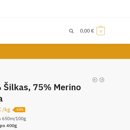
0,00
€
0
 Šilkas, 75% Merino
a
€
/
kg
-10%
s 650m/100g
 po 400g