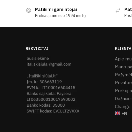
Patikimi gamintojai
Pat
Prekiaujame nuo 1994 metų
Pris
REKVIZITAI
KLIENTA
Apie mu
Mano pa
Pažymėt
Privatum
Prekių p
Dažniaus
Change 
EN