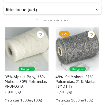
Rūšiuojama
Rodomi visi rezultatai: 6
pagal
naujausią
-10%
Daugiau
Daugiau
35% Alpaka Baby, 35%
48% Kid Mohera, 31%
Mohera, 30% Poliamidas
Poliamidas, 21% Akrilas
PROPOSTA
TIMOTHY
75,00
€
/
kg
53,50
€
/
kg
Metražas 1000m/100g
Metražas 1000m/100g