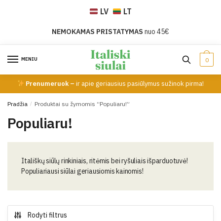
Skip
Skip
LV
LT
to
to
navigation
content
NEMOKAMAS PRISTATYMAS
nuo 45€
MENIU
0
Prenumeruok –
ir apie geriausius pasiūlymus sužinok pirma!
Pradžia
/
Produktai su žymomis “Populiaru!”
Populiaru!
Itališkų siūlų rinkiniais, ritėmis bei ryšuliais išparduotuvė!
Populiariausi siūlai geriausiomis kainomis!
Rodyti filtrus