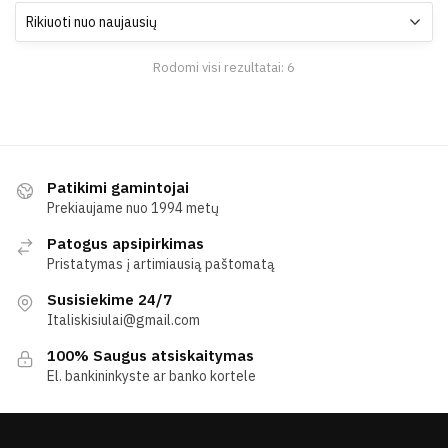
Rūšiuojama
Rodomi visi rezultatai: 6
pagal
naujausią
Patikimi gamintojai
Prekiaujame nuo 1994 metų
Patogus apsipirkimas
Pristatymas į artimiausią paštomatą
Susisiekime 24/7
Italiskisiulai@gmail.com
100% Saugus atsiskaitymas
El. bankininkyste ar banko kortele