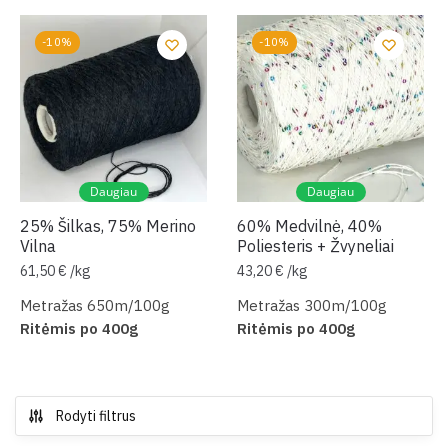
-10%
-10%
Daugiau
Daugiau
25% Šilkas, 75% Merino
60% Medvilnė, 40%
Vilna
Poliesteris + Žvyneliai
61,50
€
/
kg
43,20
€
/
kg
Metražas 650m/100g
Metražas 300m/100g
Ritėmis po 400g
Ritėmis po 400g
Rodyti filtrus