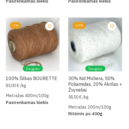
Pasirenkamas kiekis
Pasirenkamas kiekis
-5%
-10%
Daugiau
Daugiau
100% Šilkas BOURETTE
30% Kid Mohera, 50%
Poliamidas, 20% Akrilas +
85,00
€
/
kg
Žvyneliai
Metražas 400m/100g
58,50
€
/
kg
Pasirenkamas kiekis
Metražas 200m/100g
Ritėmis po 400g