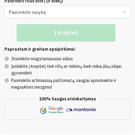
Pasirinkti ritės svorį (ir kiekį)
produkto
Į krepšelį
kiekis:
78%
Medvilnė,
Paprastam ir greitam apsipirkimui:
22%
Išsirinkite mėgstamiausius siūlus
Poliamidas
Įsidėkite į krepšelį tiek ričių ar rinkinių, kiek reikia jūsų idėjai
įgyvendinti
Pasirinkite artimiausią paštomatą, saugiai apmokėkite ir
mėgaukites mezgimu!
100% Saugus atsiskaitymas