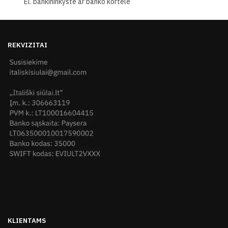
El. bankininkyste ar banko kortele
REKVIZITAI
KLIENTAMS