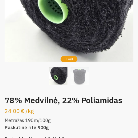
1 vnt
78% Medvilnė, 22% Poliamidas
24,00
€
/
kg
Metražas 190m/100g
Paskutinė ritė 900g