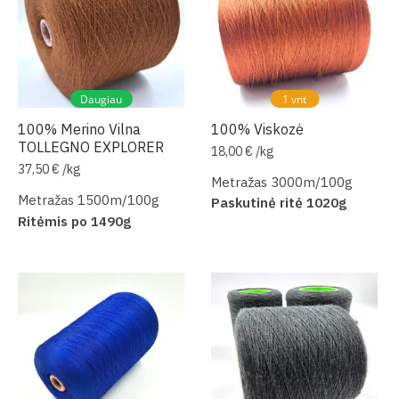
Daugiau
1 vnt
100% Merino Vilna
100% Viskozė
TOLLEGNO EXPLORER
18,00
€
/
kg
37,50
€
/
kg
Metražas 3000m/100g
Metražas 1500m/100g
Paskutinė ritė 1020g
Ritėmis po 1490g