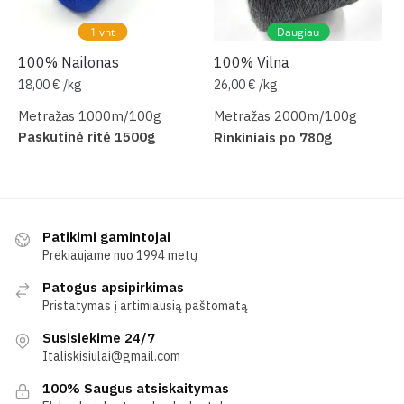
1 vnt
Daugiau
100% Nailonas
100% Vilna
18,00
€
/
kg
26,00
€
/
kg
Metražas 1000m/100g
Metražas 2000m/100g
Paskutinė ritė 1500g
Rinkiniais po 780g
Patikimi gamintojai
Prekiaujame nuo 1994 metų
Patogus apsipirkimas
Pristatymas į artimiausią paštomatą
Susisiekime 24/7
Italiskisiulai@gmail.com
100% Saugus atsiskaitymas