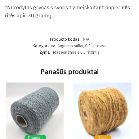
*Nurodytas grynasis svoris t.y. neįskaitant popierinės
ritės apie 30 gramų.
Produkto kodas:
N/A
Kategorijos:
Angoros siūlai
,
Siūlai ritėse
Žyma:
Mažesnėmis siūlų ritėmis
Panašūs produktai
Daugiau
1 vnt