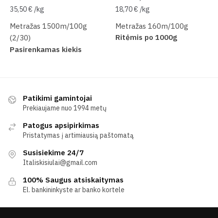
35,50
€
/
kg
18,70
€
/
kg
Metražas 1500m/100g
Metražas 160m/100g
Ritėmis po 1000g
(2/30)
Pasirenkamas kiekis
Patikimi gamintojai
Prekiaujame nuo 1994 metų
Patogus apsipirkimas
Pristatymas į artimiausią paštomatą
Susisiekime 24/7
Italiskisiulai@gmail.com
100% Saugus atsiskaitymas
El. bankininkyste ar banko kortele