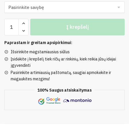
produkto
Į krepšelį
kiekis:
70%
Angora,
Paprastam ir greitam apsipirkimui:
10%
Išsirinkite mėgstamiausius siūlus
Merino
Įsidėkite į krepšelį tiek ričių ar rinkinių, kiek reikia jūsų idėjai
Vilna,
įgyvendinti
20%
Pasirinkite artimiausią paštomatą, saugiai apmokėkite ir
Poliamidas
mėgaukites mezgimu!
MINNIE
100% Saugus atsiskaitymas