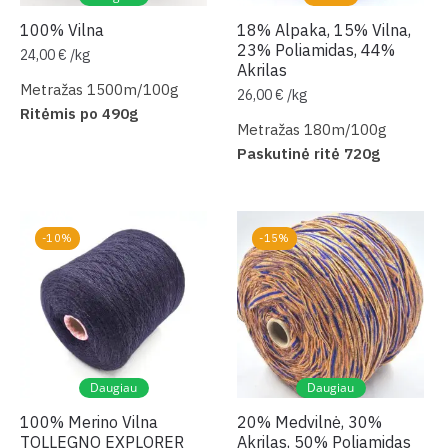
100% Vilna
18% Alpaka, 15% Vilna,
23% Poliamidas, 44%
24,00
€
/
kg
Akrilas
Metražas 1500m/100g
26,00
€
/
kg
Ritėmis po 490g
Metražas 180m/100g
Paskutinė ritė 720g
-10%
-15%
Daugiau
Daugiau
100% Merino Vilna
20% Medvilnė, 30%
TOLLEGNO EXPLORER
Akrilas, 50% Poliamidas