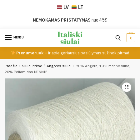
Skip
Skip
LV
LT
to
to
navigation
content
NEMOKAMAS PRISTATYMAS
nuo 45€
MENIU
0
Prenumeruok –
ir apie geriausius pasiūlymus sužinok pirma!
Pradžia
/
Siūlai ritėse
/
Angoros siūlai
/
70% Angora, 10% Merino Vilna,
20% Poliamidas MINNIE