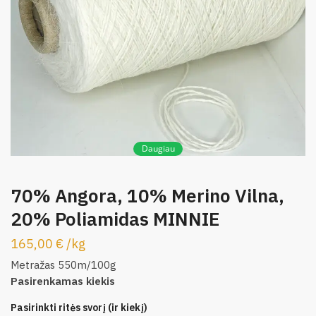
Daugiau
70% Angora, 10% Merino Vilna,
20% Poliamidas MINNIE
165,00
€
/
kg
Metražas 550m/100g
Pasirenkamas kiekis
Pasirinkti ritės svorį (ir kiekį)