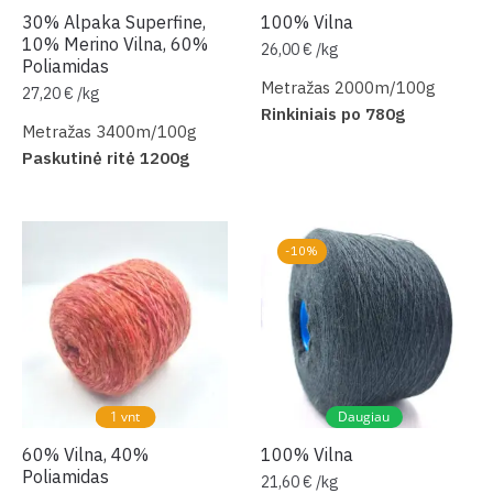
30% Alpaka Superfine,
100% Vilna
10% Merino Vilna, 60%
26,00
€
/
kg
Poliamidas
Metražas 2000m/100g
27,20
€
/
kg
Rinkiniais po 780g
Metražas 3400m/100g
Paskutinė ritė 1200g
-10%
1 vnt
Daugiau
60% Vilna, 40%
100% Vilna
Poliamidas
21,60
€
/
kg