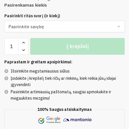
Pasirenkamas kiekis
Pasirinkti ritės svorį (ir kiekį)
produkto
Į krepšelį
kiekis:
50%
Mohera,
Paprastam ir greitam apsipirkimui:
50%
Išsirinkite mėgstamiausius siūlus
Akrilas
Įsidėkite į krepšelį tiek ričių ar rinkinių, kiek reikia jūsų idėjai
MONTANA
įgyvendinti
Pasirinkite artimiausią paštomatą, saugiai apmokėkite ir
mėgaukites mezgimu!
100% Saugus atsiskaitymas