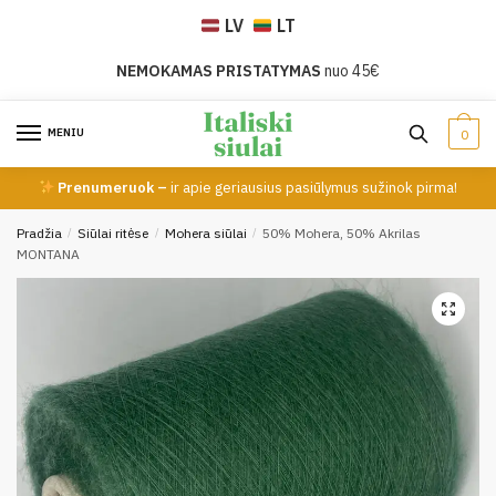
Skip
Skip
LV
LT
to
to
navigation
content
NEMOKAMAS PRISTATYMAS
nuo 45€
MENIU
0
Prenumeruok –
ir apie geriausius pasiūlymus sužinok pirma!
Pradžia
/
Siūlai ritėse
/
Mohera siūlai
/
50% Mohera, 50% Akrilas
MONTANA