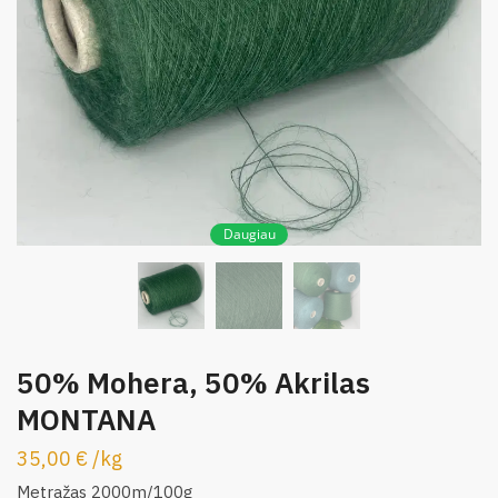
Daugiau
50% Mohera, 50% Akrilas
MONTANA
35,00
€
/
kg
Metražas 2000m/100g