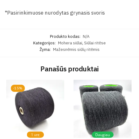
*Pasirinkimuose nurodytas grynasis svoris
Produkto kodas:
N/A
Kategorijos:
Mohera siūlai
,
Siūlai ritėse
Žyma:
Mažesnėmis siūlų ritėmis
Panašūs produktai
-15%
1 vnt
Daugiau