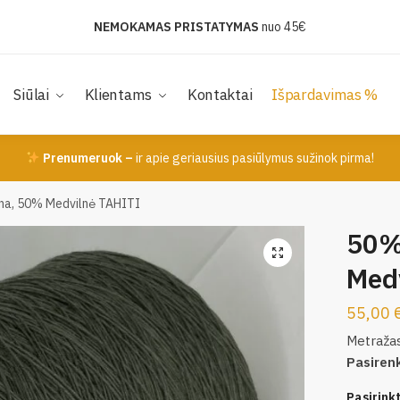
NEMOKAMAS PRISTATYMAS
nuo 45€
Siūlai
Klientams
Kontaktai
Išpardavimas %
Prenumeruok –
ir apie geriausius pasiūlymus sužinok pirma!
lna, 50% Medvilnė TAHITI
50%
Med
55,00
Metraža
Pasiren
Pasirinkti