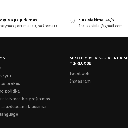
ogus apsipirkimas
Susisiekime 24/7
tatymas į artimiausią paštomatą
Italiskisiulai@gmail.com
MS
SEKITE MUS IR SOCIALINIUOS
TINKLUOSE
s
Facebook
skyra
Instagram
os prekės
o politika
ristatymas bei grąžinimas
iai užduodami klausimai
language