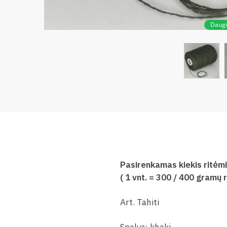
Daug
Pasirenkamas kiekis ritėm
( 1 vnt. =
300 / 400
gramų ri
Art. Tahiti