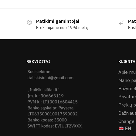
Patikimi gamintojai
Pat
Prekiaujame nuo 1994 metų
Pris
REKVIZITAI
KLIENTA
Apie mu
Mano pa
Pažymėt
Privatum
Prekių p
Dažniaus
Change 
EN