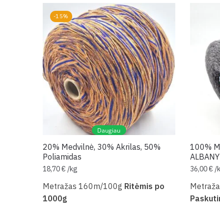
-15%
Daugiau
20% Medvilnė, 30% Akrilas, 50%
100% Me
Poliamidas
ALBANY
18,70
€
/
kg
36,00
€
/
Metražas 160m/100g
Ritėmis po
Metraž
1000g
Paskuti