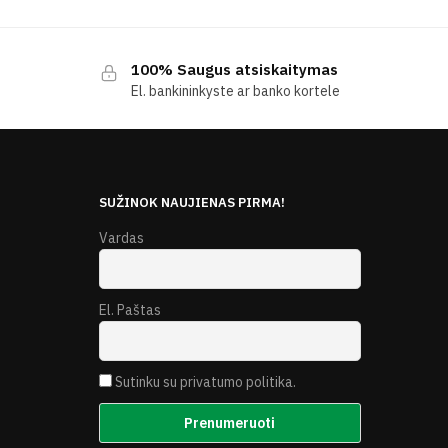
100% Saugus atsiskaitymas
El. bankininkyste ar banko kortele
E
SUŽINOK NAUJIENAS PIRMA!
Vardas
El. Paštas
Sutinku su privatumo politika.