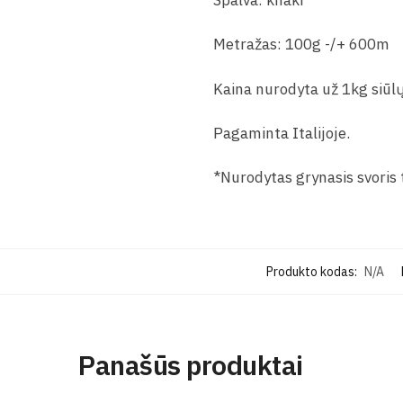
Spalva: khaki
Metražas: 100g -/+ 600m
Kaina nurodyta už 1kg siūlų
Pagaminta Italijoje.
*Nurodytas grynasis svoris t
Produkto kodas:
N/A
Panašūs produktai