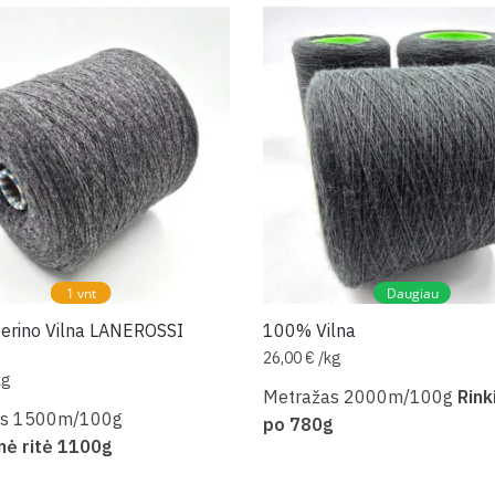
1 vnt
Daugiau
rino Vilna LANEROSSI
100% Vilna
26,00
€
/
kg
kg
Metražas 2000m/100g
Rink
as 1500m/100g
po 780g
nė ritė 1100g