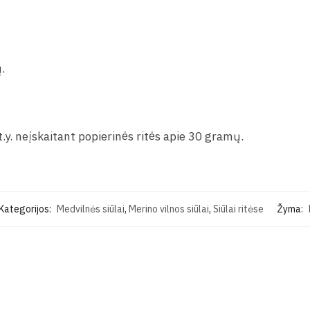
.
.y. neįskaitant popierinės ritės apie 30 gramų.
Kategorijos:
Medvilnės siūlai
,
Merino vilnos siūlai
,
Siūlai ritėse
Žyma: