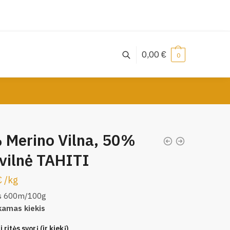
0,00
€
0
 Merino Vilna, 50%
vilnė TAHITI
€
/
kg
s 600m/100g
kamas kiekis
 ritės svorį (ir kiekį)