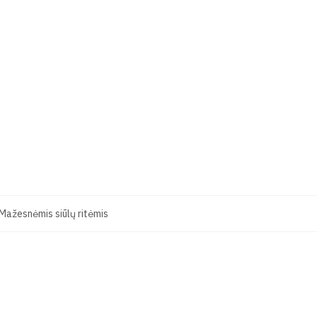
Mažesnėmis siūlų ritėmis