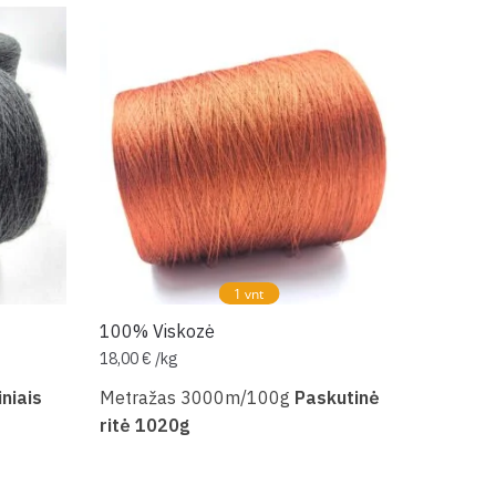
1 vnt
100% Viskozė
18,00
€
/
kg
iniais
Metražas 3000m/100g
Paskutinė
ritė 1020g