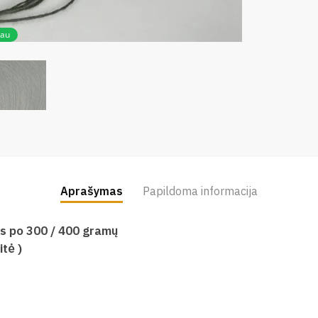
iau
Aprašymas
Papildoma informacija
is po 300 / 400 gramų
tė )