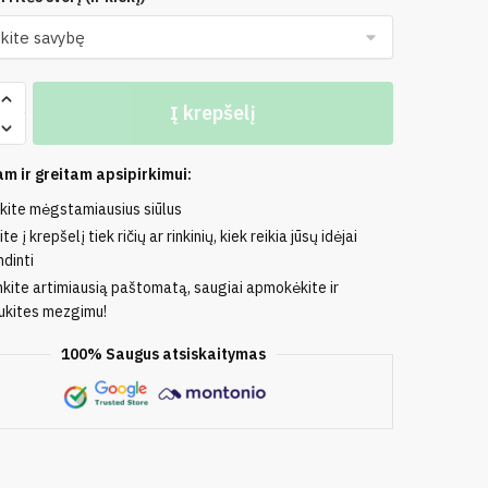
o
Į krepšelį
m ir greitam apsipirkimui:
nkite mėgstamiausius siūlus
te į krepšelį tiek ričių ar rinkinių, kiek reikia jūsų idėjai
ė
dinti
nkite artimiausią paštomatą, saugiai apmokėkite ir
kites mezgimu!
100% Saugus atsiskaitymas