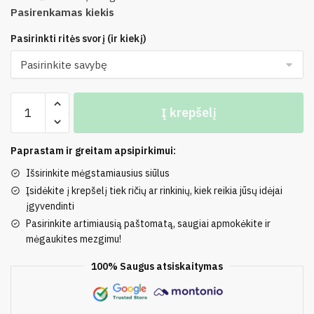
Pasirenkamas kiekis
Pasirinkti ritės svorį (ir kiekį)
produkto
Į krepšelį
kiekis:
50%
Merino
Paprastam ir greitam apsipirkimui:
Vilna,
Išsirinkite mėgstamiausius siūlus
50%
Įsidėkite į krepšelį tiek ričių ar rinkinių, kiek reikia jūsų idėjai
Medvilnė
įgyvendinti
TAHITI
Pasirinkite artimiausią paštomatą, saugiai apmokėkite ir
mėgaukites mezgimu!
100% Saugus atsiskaitymas