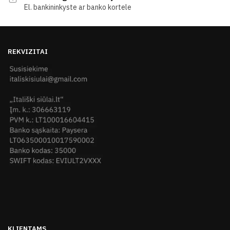
El. bankininkyste ar banko kortele
REKVIZITAI
KLIENTAMS