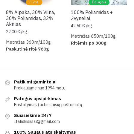
1 vnt
Daugiau
8% Alpaka, 30% Vilna,
100% Poliamidas +
30% Poliamidas, 32%
Žvyneliai
Akrilas
42,50
€
/
kg
22,00
€
/
kg
Metražas 650m/100g
Metražas 360m/100g
Ritėmis po 300g
Paskutinė ritė 760g
Patikimi gamintojai
Prekiaujame nuo 1994 metų
Patogus apsipirkimas
Pristatymas į artimiausią paštomatą
Susisiekime 24/7
Italiskisiulai@gmail.com
100% Saugus atsiskaitymas