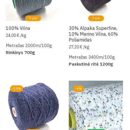
1 vnt
1 vnt
100% Vilna
30% Alpaka Superfine,
10% Merino Vilna, 60%
24,00
€
/
kg
Poliamidas
Metražas 2000m/100g
27,20
€
/
kg
Rinkinys 700g
Metražas 3400m/100g
Paskutinė ritė 1200g
-15%
-6%