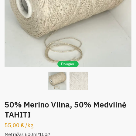
Daugiau
50% Merino Vilna, 50% Medvilnė
TAHITI
55,00
€
/
kg
Metražas 600m/100g