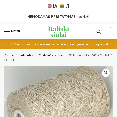
Skip
Skip
LV
LT
to
to
navigation
content
NEMOKAMAS PRISTATYMAS
nuo 45€
MENIU
0
Prenumeruok –
ir apie geriausius pasiūlymus sužinok pirma!
Pradžia
/
Siūlai ritėse
/
Medvilnės siūlai
/
50% Merino Vilna, 50% Medvilnė
TAHITI