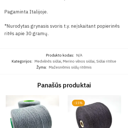
Pagaminta Italijoje.
*Nurodytas grynasis svoris t.y. neįskaitant popierinės
ritės apie 30 gramų.
Produkto kodas:
N/A
Kategorijos:
Medvilnės siūlai
,
Merino vilnos siūlai
,
Siūlai ritėse
Žyma:
Mažesnėmis siūlų ritėmis
Panašūs produktai
-15%