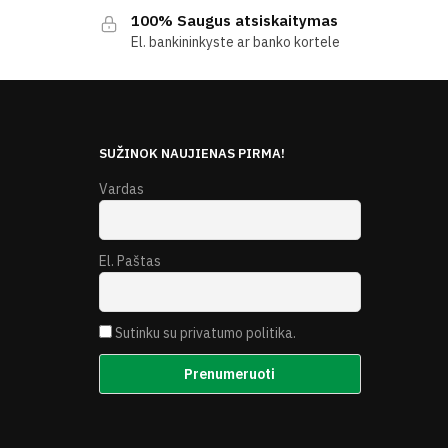
100% Saugus atsiskaitymas
El. bankininkyste ar banko kortele
E
SUŽINOK NAUJIENAS PIRMA!
Vardas
El. Paštas
Sutinku su privatumo politika.