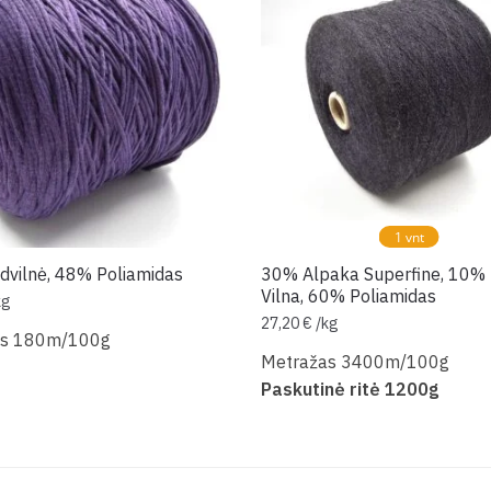
1 vnt
vilnė, 48% Poliamidas
30% Alpaka Superfine, 10%
Vilna, 60% Poliamidas
kg
27,20
€
/
kg
as 180m/100g
Metražas 3400m/100g
Paskutinė ritė 1200g