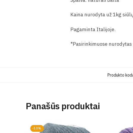
Spalva: natūrali balta
Kaina nurodyta už 1kg siūlų
Pagaminta Italijoje.
*Pasirinkimuose nurodytas 
Produkto kod
Panašūs produktai
-10%