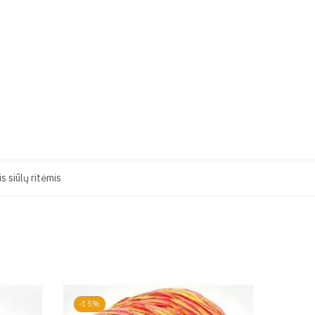
 siūlų ritėmis
-15%