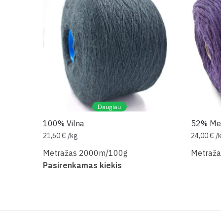
Daugiau
100% Vilna
52% Med
21,60
€
/
kg
24,00
€
/
Metražas 2000m/100g
Metraž
Pasirenkamas kiekis