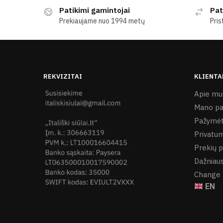
Patikimi gamintojai
Pat
Prekiaujame nuo 1994 metų
Pris
REKVIZITAI
KLIENTA
Apie mu
Mano pa
Pažymėt
Privatum
Prekių p
Dažniaus
Change 
EN