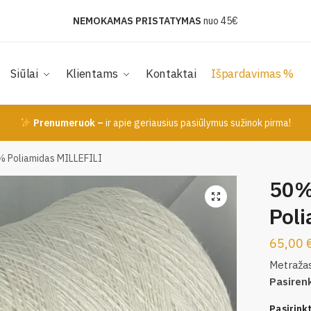
NEMOKAMAS PRISTATYMAS
nuo 45€
Siūlai
Klientams
Kontaktai
Išpardavimas %
Prenumeruok –
ir apie geriausius pasiūlymus sužinok pirma!
% Poliamidas MILLEFILI
50%
Pol
65,00
Metraža
Pasiren
Pasirinkti