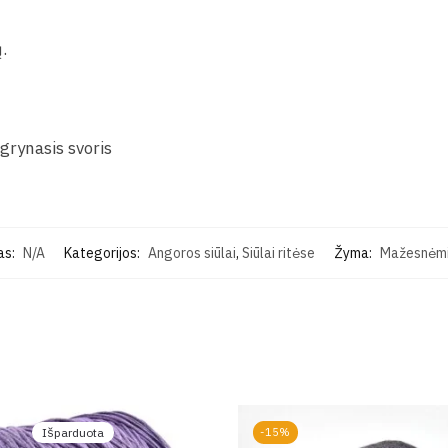
.
grynasis svoris
as:
N/A
Kategorijos:
Angoros siūlai
,
Siūlai ritėse
Žyma:
Mažesnėmis
Išparduota
-15%