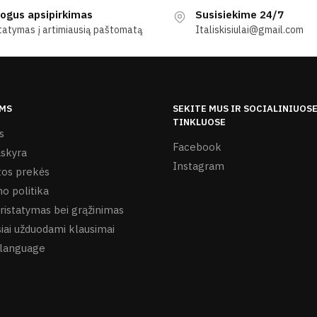
ogus apsipirkimas
Susisiekime 24/7
tatymas į artimiausią paštomatą
Italiskisiulai@gmail.com
MS
SEKITE MUS IR SOCIALINIUOS
TINKLUOSE
s
Facebook
skyra
Instagram
os prekės
o politika
ristatymas bei grąžinimas
iai užduodami klausimai
language