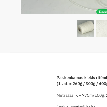
Daug
Pasirenkamas kiekis ritėmi
(1 vnt. = 260g / 300g / 400g
Metražas: -/+ 775m/100g, 2