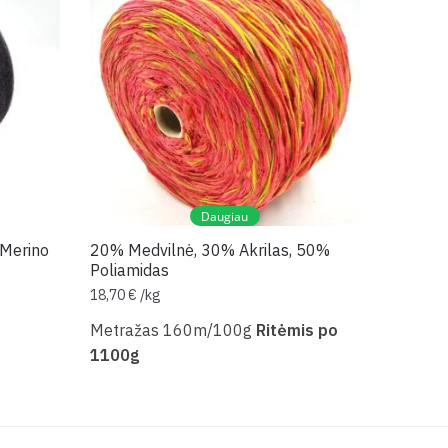
Daugiau
 Merino
20% Medvilnė, 30% Akrilas, 50%
Poliamidas
18,70
€
/
kg
Metražas 160m/100g
Ritėmis po
1100g