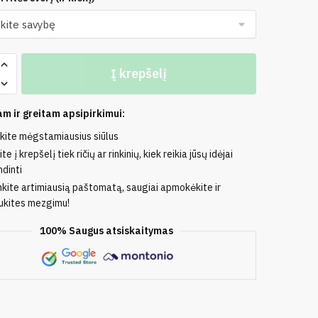
o
Į krepšelį
m ir greitam apsipirkimui:
nkite mėgstamiausius siūlus
das
te į krepšelį tiek ričių ar rinkinių, kiek reikia jūsų idėjai
LI
dinti
nkite artimiausią paštomatą, saugiai apmokėkite ir
kites mezgimu!
100% Saugus atsiskaitymas