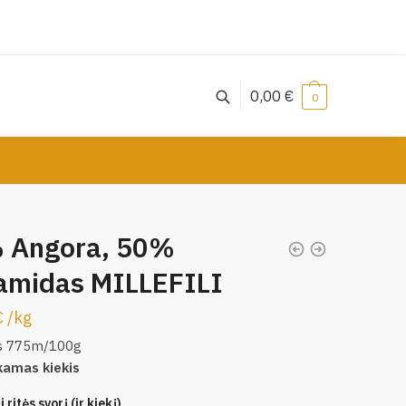
0,00
€
0
 Angora, 50%
iamidas MILLEFILI
€
/
kg
s 775m/100g
kamas kiekis
 ritės svorį (ir kiekį)