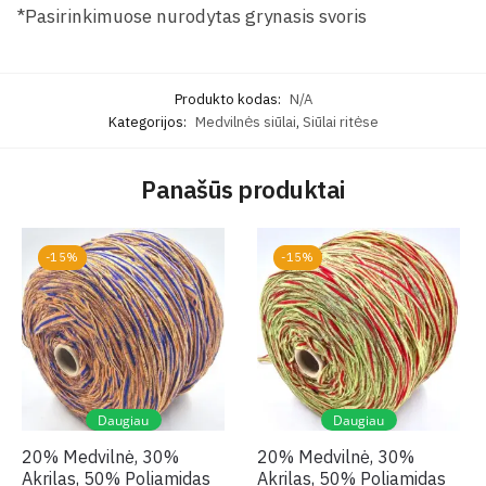
*Pasirinkimuose nurodytas grynasis svoris
Produkto kodas:
N/A
Kategorijos:
Medvilnės siūlai
,
Siūlai ritėse
Panašūs produktai
-15%
-15%
Daugiau
Daugiau
20% Medvilnė, 30%
20% Medvilnė, 30%
Akrilas, 50% Poliamidas
Akrilas, 50% Poliamidas