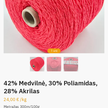
1 vnt
42% Medvilnė, 30% Poliamidas,
28% Akrilas
24,00
€
/
kg
Metražas 300m/100g