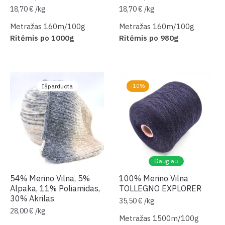
18,70
€
/
kg
18,70
€
/
kg
Metražas 160m/100g
Metražas 160m/100g
Ritėmis po 1000g
Ritėmis po 980g
Išparduota
-10%
Daugiau
54% Merino Vilna, 5%
100% Merino Vilna
Alpaka, 11% Poliamidas,
TOLLEGNO EXPLORER
30% Akrilas
35,50
€
/
kg
28,00
€
/
kg
Metražas 1500m/100g