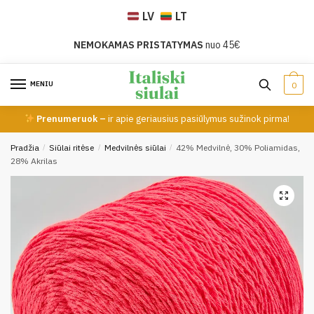
Skip
Skip
LV
LT
to
to
navigation
content
NEMOKAMAS PRISTATYMAS
nuo 45€
MENIU
0
Prenumeruok –
ir apie geriausius pasiūlymus sužinok pirma!
Pradžia
/
Siūlai ritėse
/
Medvilnės siūlai
/
42% Medvilnė, 30% Poliamidas,
28% Akrilas