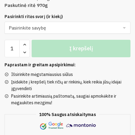
Paskutinė ritė 970g
Pasirinkti ritės svorį (ir kiekį)
produkto
Į krepšelį
kiekis:
42%
Medvilnė,
Paprastam ir greitam apsipirkimui:
30%
Išsirinkite mėgstamiausius siūlus
Poliamidas,
Įsidėkite į krepšelį tiek ričių ar rinkinių, kiek reikia jūsų idėjai
28%
įgyvendinti
Akrilas
Pasirinkite artimiausią paštomatą, saugiai apmokėkite ir
mėgaukites mezgimu!
100% Saugus atsiskaitymas