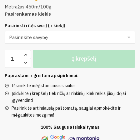
Metražas 450m/100g
Pasirenkamas kiekis
Pasirinkti ritės svorį (ir kiekį)
produkto
Į krepšelį
kiekis:
40%
Kašmyras,
Paprastam ir greitam apsipirkimui:
30%
Išsirinkite mėgstamiausius siūlus
Alpaka,
Įsidėkite į krepšelį tiek ričių ar rinkinių, kiek reikia jūsų idėjai
30%
įgyvendinti
Natūrali
Pasirinkite artimiausią paštomatą, saugiai apmokėkite ir
Vilna
mėgaukites mezgimu!
100% Saugus atsiskaitymas