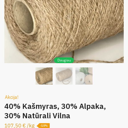
Daugiau
Akcija!
40% Kašmyras, 30% Alpaka,
30% Natūrali Vilna
107,50
€
/
kg
-10%