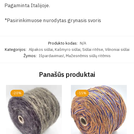
Pagaminta Italijoje.
*Pasirinkimuose nurodytas grynasis svoris
Produkto kodas:
N/A
Kategorijos:
Alpakos siūlai
,
Kašmyro siūlai
,
Siūlai ritėse
,
Vilnoniai siūlai
Žymos:
Išpardavimas!
,
Mažesnėmis siūlų ritėmis
Panašūs produktai
-20%
-15%