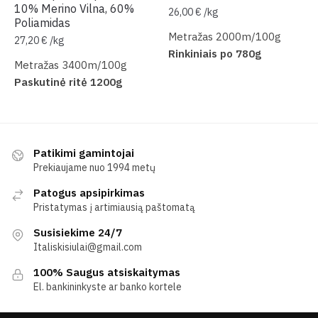
10% Merino Vilna, 60%
26,00
€
/
kg
Poliamidas
Metražas 2000m/100g
27,20
€
/
kg
Rinkiniais po 780g
Metražas 3400m/100g
Paskutinė ritė 1200g
Patikimi gamintojai
Prekiaujame nuo 1994 metų
Patogus apsipirkimas
Pristatymas į artimiausią paštomatą
Susisiekime 24/7
Italiskisiulai@gmail.com
100% Saugus atsiskaitymas
El. bankininkyste ar banko kortele