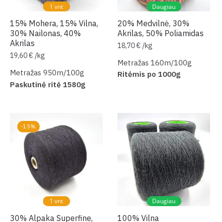
1 vnt
Daugiau
15% Mohera, 15% Vilna,
20% Medvilnė, 30%
30% Nailonas, 40%
Akrilas, 50% Poliamidas
Akrilas
18,70
€
/
kg
19,60
€
/
kg
Metražas 160m/100g
Metražas 950m/100g
Ritėmis po 1000g
Paskutinė ritė 1580g
-15%
1 vnt
Daugiau
30% Alpaka Superfine,
100% Vilna