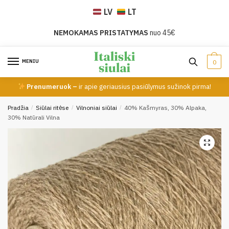
Skip
Skip
LV
LT
to
to
navigation
content
NEMOKAMAS PRISTATYMAS
nuo 45€
MENIU
0
Prenumeruok –
ir apie geriausius pasiūlymus sužinok pirma!
Pradžia
/
Siūlai ritėse
/
Vilnoniai siūlai
/
40% Kašmyras, 30% Alpaka,
30% Natūrali Vilna