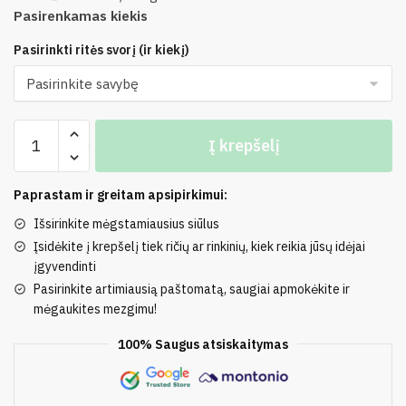
Pasirenkamas kiekis
Pasirinkti ritės svorį (ir kiekį)
produkto
Į krepšelį
kiekis:
35%
Kid
Paprastam ir greitam apsipirkimui:
Mohera,
Išsirinkite mėgstamiausius siūlus
35%
Įsidėkite į krepšelį tiek ričių ar rinkinių, kiek reikia jūsų idėjai
Alpaka,
įgyvendinti
30%
Pasirinkite artimiausią paštomatą, saugiai apmokėkite ir
Poliamidas
mėgaukites mezgimu!
KIDDALPA
100% Saugus atsiskaitymas