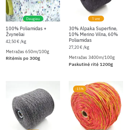
Daugiau
1 vnt
100% Poliamidas +
30% Alpaka Superfine,
Žvyneliai
10% Merino Vilna, 60%
Poliamidas
42,50
€
/
kg
27,20
€
/
kg
Metražas 650m/100g
Metražas 3400m/100g
Ritėmis po 300g
Paskutinė ritė 1200g
-15%