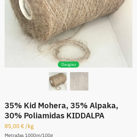
Daugiau
35% Kid Mohera, 35% Alpaka,
30% Poliamidas KIDDALPA
85,00
€
/
kg
Metražas 1000m/100g