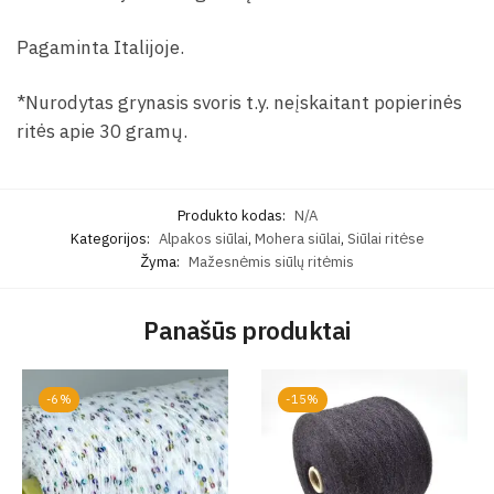
Pagaminta Italijoje.
*Nurodytas grynasis svoris t.y. neįskaitant popierinės
ritės apie 30 gramų.
Produkto kodas:
N/A
Kategorijos:
Alpakos siūlai
,
Mohera siūlai
,
Siūlai ritėse
Žyma:
Mažesnėmis siūlų ritėmis
Panašūs produktai
-6%
-15%