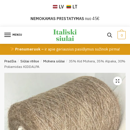
Skip
Skip
LV
LT
to
to
navigation
content
NEMOKAMAS PRISTATYMAS
nuo 45€
MENIU
0
Prenumeruok –
ir apie geriausius pasiūlymus sužinok pirma!
Pradžia
/
Siūlai ritėse
/
Mohera siūlai
/
35% Kid Mohera, 35% Alpaka, 30%
Poliamidas KIDDALPA