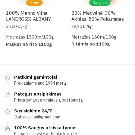
1 vnt
Daugiau
100% Merino Vilna
20% Medvilnė, 30%
LANEROSSI ALBANY
Akrilas, 50% Poliamidas
36,00
€
/
kg
18,70
€
/
kg
Metražas 1500m/100g
Metražas 160m/100g
Ritėmis po 1100g
Paskutinė ritė 1100g
Patikimi gamintojai
Prekiaujame nuo 1994 metų
Patogus apsipirkimas
Pristatymas į artimiausią paštomatą
Susisiekime 24/7
Italiskisiulai@gmail.com
100% Saugus atsiskaitymas
El. bankininkyste ar banko kortele