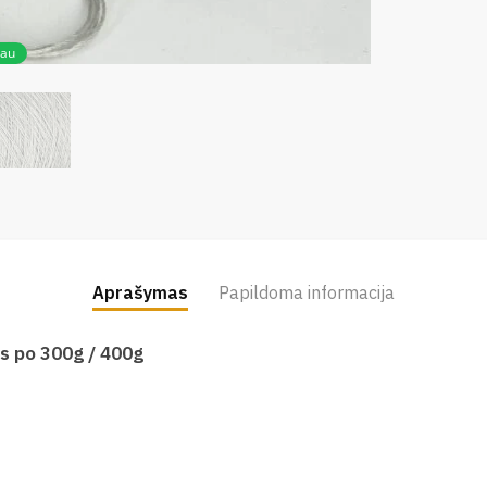
iau
Aprašymas
Papildoma informacija
is po 300g / 400g