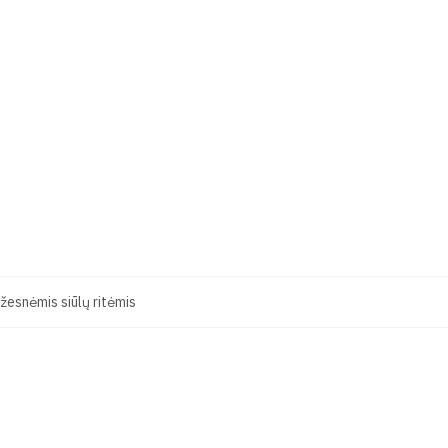
esnėmis siūlų ritėmis