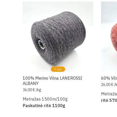
1 vnt
100% Merino Vilna LANEROSSI
60% Vil
ALBANY
26,00
€
/
36,00
€
/
kg
Metraž
Metražas 1500m/100g
ritė 57
Paskutinė ritė 1100g