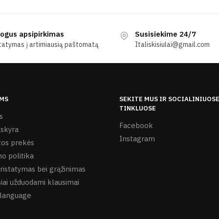
ogus apsipirkimas
Susisiekime 24/7
tatymas į artimiausią paštomatą
Italiskisiulai@gmail.com
MS
SEKITE MUS IR SOCIALINIUOS
TINKLUOSE
s
Facebook
skyra
Instagram
os prekės
o politika
ristatymas bei grąžinimas
iai užduodami klausimai
language