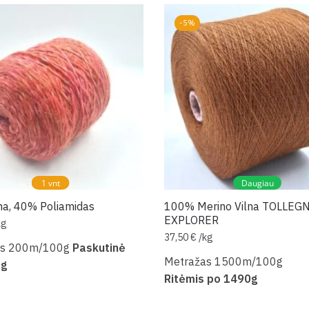
-5%
1 vnt
Daugiau
na, 40% Poliamidas
100% Merino Vilna TOLLEG
EXPLORER
kg
37,50
€
/
kg
as 200m/100g
Paskutinė
Metražas 1500m/100g
0g
Ritėmis po 1490g