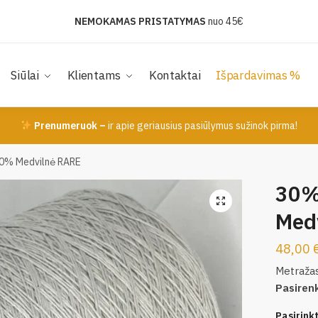
NEMOKAMAS PRISTATYMAS
nuo 45€
Siūlai
Klientams
Kontaktai
Išpardavimas %
Prenumeruok –
ir apie geriausius pasiūlymus sužinok pirma!
0% Medvilnė RARE
30%
Med
48,00
Metraža
Pasiren
Pasirinkti