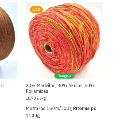
-15%
Daugiau
NO
20% Medvilnė, 30% Akrilas, 50%
Poliamidas
18,70
€
/
kg
Metražas 160m/100g
Ritėmis po
1100g