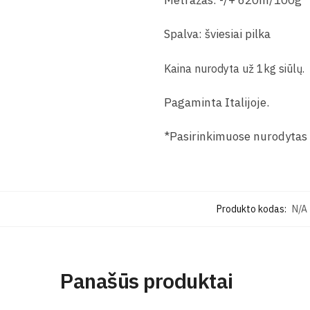
Metražas: -/+ 620m/100g
Spalva: šviesiai pilka
Kaina nurodyta už 1kg siūlų.
Pagaminta Italijoje.
*Pasirinkimuose nurodytas 
Produkto kodas:
N/A
Panašūs produktai