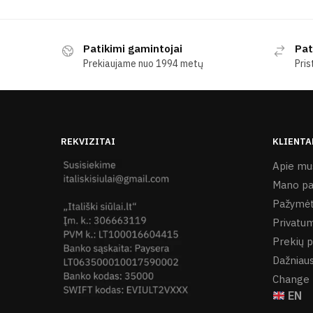
Patikimi gamintojai
Pat
Prekiaujame nuo 1994 metų
Pris
REKVIZITAI
KLIENTA
Apie mu
Mano pa
Pažymėt
Privatum
Prekių p
Dažniaus
Change 
EN