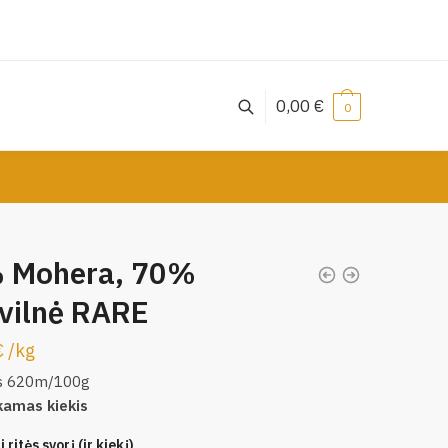
0,00
€
0
 Mohera, 70%
vilnė RARE
€
/
kg
s 620m/100g
kamas kiekis
 ritės svorį (ir kiekį)