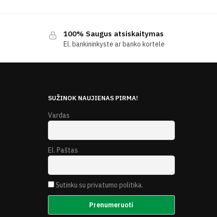
100% Saugus atsiskaitymas
El. bankininkyste ar banko kortele
E
SUŽINOK NAUJIENAS PIRMA!
Vardas
El. Paštas
Sutinku su privatumo politika.