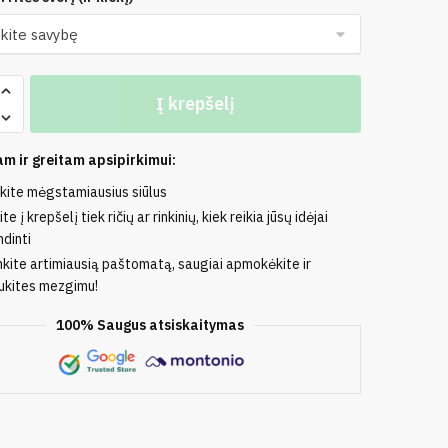
o
Į krepšelį
m ir greitam apsipirkimui:
nkite mėgstamiausius siūlus
ė
te į krepšelį tiek ričių ar rinkinių, kiek reikia jūsų idėjai
dinti
nkite artimiausią paštomatą, saugiai apmokėkite ir
kites mezgimu!
100% Saugus atsiskaitymas