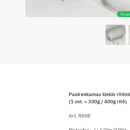
Daug
Pasirenkamas kiekis ritėm
(1 vnt. = 300g / 400g ritė)
Art. RARE