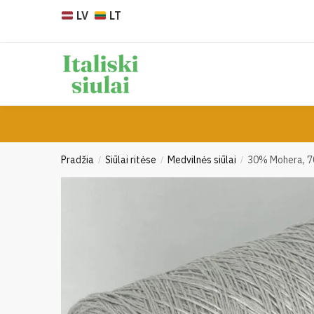
Skip
Skip
LV
LT
to
to
navigation
content
Pradžia
Siūlai ritėse
Medvilnės siūlai
30% Mohera, 7
/
/
/