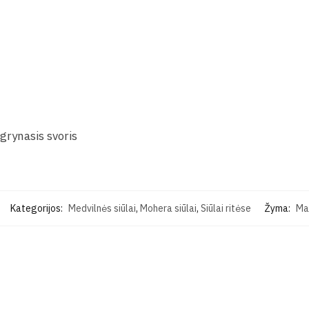
grynasis svoris
Kategorijos:
Medvilnės siūlai
,
Mohera siūlai
,
Siūlai ritėse
Žyma:
Maž