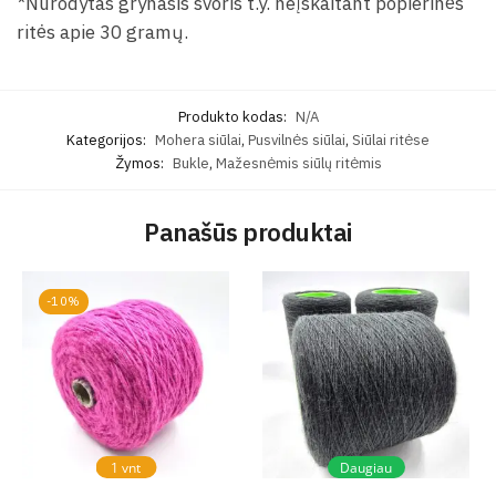
*Nurodytas grynasis svoris t.y. neįskaitant popierinės
ritės apie 30 gramų.
Produkto kodas:
N/A
Kategorijos:
Mohera siūlai
,
Pusvilnės siūlai
,
Siūlai ritėse
Žymos:
Bukle
,
Mažesnėmis siūlų ritėmis
Panašūs produktai
-10%
1 vnt
Daugiau