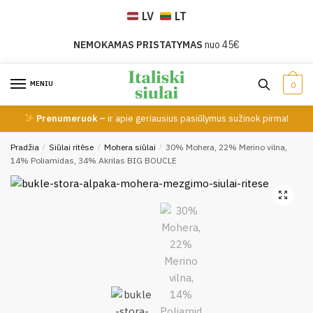
Skip
Skip
LV
LT
to
to
navigation
content
NEMOKAMAS PRISTATYMAS
nuo 45€
MENIU
0
Prenumeruok –
ir apie geriausius pasiūlymus sužinok pirma!
Pradžia
/
Siūlai ritėse
/
Mohera siūlai
/
30% Mohera, 22% Merino vilna,
14% Poliamidas, 34% Akrilas BIG BOUCLE