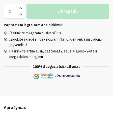
produkto
Į krepšelį
kiekis:
30%
Mohera,
Paprastam ir greitam apsipirkimui:
22%
Išsirinkite mėgstamiausius siūlus
Merino
Įsidėkite į krepšelį tiek ričių ar rinkinių, kiek reikia jūsų idėjai
vilna,
įgyvendinti
14%
Pasirinkite artimiausią paštomatą, saugiai apmokėkite ir
Poliamidas,
mėgaukites mezgimu!
34%
100% Saugus atsiskaitymas
Akrilas
BIG
BOUCLE
Aprašymas