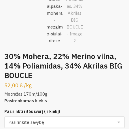
30% Mohera, 22% Merino vilna,
14% Poliamidas, 34% Akrilas BIG
BOUCLE
52,00
€
/
kg
Metražas 170m/100g
Pasirenkamas kiekis
Pasirinkti ritės svorį (ir kiekį)