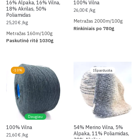
16% Alpaka, 16% Vilna,
100% Vilna
18% Akrilas, 50%
26,00
€
/
kg
Poliamidas
Metražas 2000m/100g
25,20
€
/
kg
Rinkiniais po 780g
Metražas 160m/100g
Paskutinė ritė 1030g
-10%
Išparduota
Daugiau
100% Vilna
54% Merino Vilna, 5%
Alpaka, 11% Poliamidas,
21,60
€
/
kg