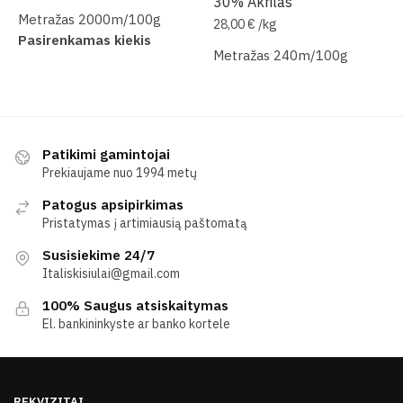
30% Akrilas
Metražas 2000m/100g
28,00
€
/
kg
Pasirenkamas kiekis
Metražas 240m/100g
Patikimi gamintojai
Prekiaujame nuo 1994 metų
Patogus apsipirkimas
Pristatymas į artimiausią paštomatą
Susisiekime 24/7
Italiskisiulai@gmail.com
100% Saugus atsiskaitymas
El. bankininkyste ar banko kortele
REKVIZITAI