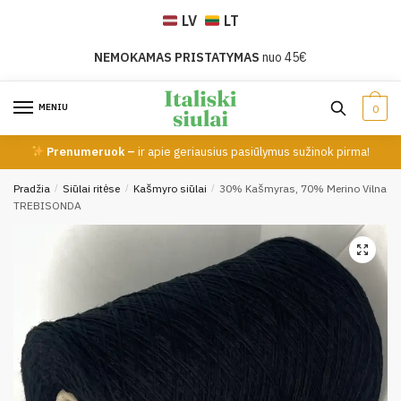
Skip
Skip
LV
LT
to
to
navigation
content
NEMOKAMAS PRISTATYMAS
nuo 45€
MENIU
0
Prenumeruok –
ir apie geriausius pasiūlymus sužinok pirma!
Pradžia
/
Siūlai ritėse
/
Kašmyro siūlai
/
30% Kašmyras, 70% Merino Vilna
TREBISONDA