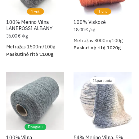
1 vnt
1 vnt
100% Merino Vilna
100% Viskozė
LANEROSSI ALBANY
18,00
€
/
kg
36,00
€
/
kg
Metražas 3000m/100g
Metražas 1500m/100g
Paskutinė ritė 1020g
Paskutinė ritė 1100g
Išparduota
Daugiau
100% Vilna
54% Merino Vilna, 5%