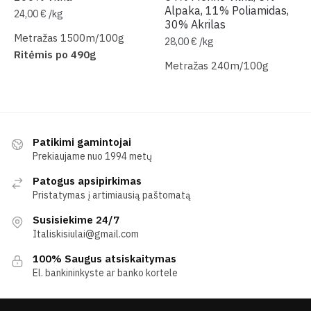
Alpaka, 11% Poliamidas,
24,00
€
/
kg
30% Akrilas
Metražas 1500m/100g
28,00
€
/
kg
Ritėmis po 490g
Metražas 240m/100g
Patikimi gamintojai
Prekiaujame nuo 1994 metų
Patogus apsipirkimas
Pristatymas į artimiausią paštomatą
Susisiekime 24/7
Italiskisiulai@gmail.com
100% Saugus atsiskaitymas
El. bankininkyste ar banko kortele