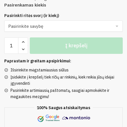
Pasirenkamas kiekis
Pasirinkti ritės svorį (ir kiekį)
produkto
Į krepšelį
kiekis:
30%
Kašmyras,
Paprastam ir greitam apsipirkimui:
70%
Išsirinkite mėgstamiausius siūlus
Merino
Įsidėkite į krepšelį tiek ričių ar rinkinių, kiek reikia jūsų idėjai
Vilna
įgyvendinti
TREBISONDA
Pasirinkite artimiausią paštomatą, saugiai apmokėkite ir
mėgaukites mezgimu!
100% Saugus atsiskaitymas