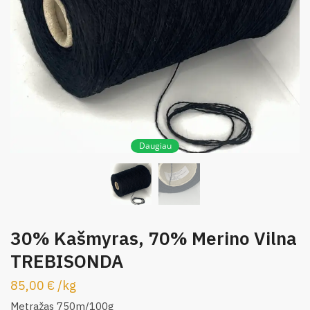
Daugiau
30% Kašmyras, 70% Merino Vilna
TREBISONDA
85,00
€
/
kg
Metražas 750m/100g