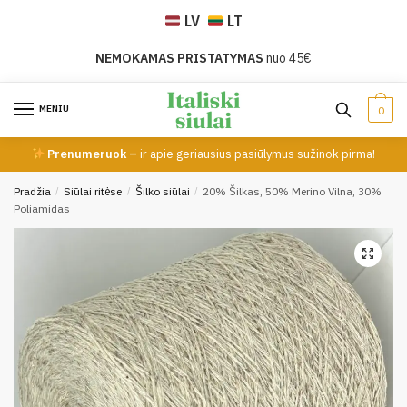
Skip
Skip
LV
LT
to
to
navigation
content
NEMOKAMAS PRISTATYMAS
nuo 45€
MENIU
0
Prenumeruok –
ir apie geriausius pasiūlymus sužinok pirma!
Pradžia
/
Siūlai ritėse
/
Šilko siūlai
/
20% Šilkas, 50% Merino Vilna, 30%
Poliamidas