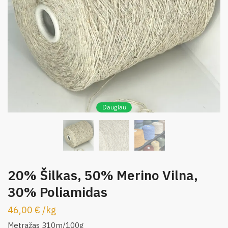
Daugiau
20% Šilkas, 50% Merino Vilna,
30% Poliamidas
46,00
€
/
kg
Metražas 310m/100g