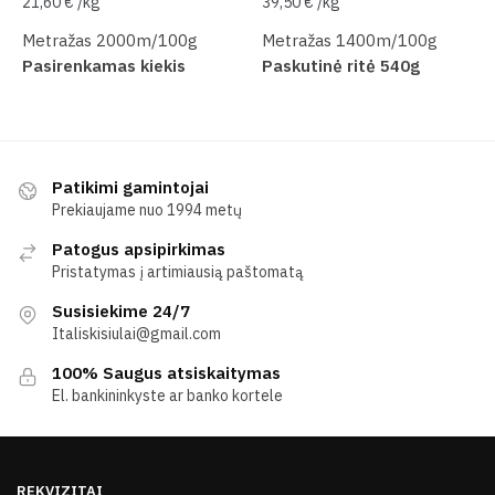
21,60
€
/
kg
39,50
€
/
kg
Metražas 2000m/100g
Metražas 1400m/100g
Pasirenkamas kiekis
Paskutinė ritė 540g
Patikimi gamintojai
Prekiaujame nuo 1994 metų
Patogus apsipirkimas
Pristatymas į artimiausią paštomatą
Susisiekime 24/7
Italiskisiulai@gmail.com
100% Saugus atsiskaitymas
El. bankininkyste ar banko kortele
REKVIZITAI