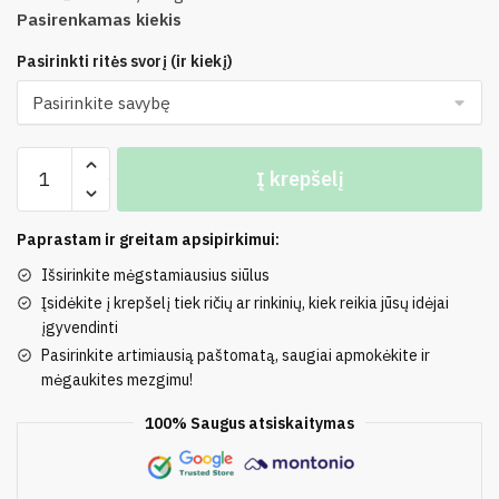
Pasirenkamas kiekis
Pasirinkti ritės svorį (ir kiekį)
produkto
Į krepšelį
kiekis:
20%
Šilkas,
Paprastam ir greitam apsipirkimui:
50%
Išsirinkite mėgstamiausius siūlus
Merino
Įsidėkite į krepšelį tiek ričių ar rinkinių, kiek reikia jūsų idėjai
Vilna,
įgyvendinti
30%
Pasirinkite artimiausią paštomatą, saugiai apmokėkite ir
Poliamidas
mėgaukites mezgimu!
100% Saugus atsiskaitymas