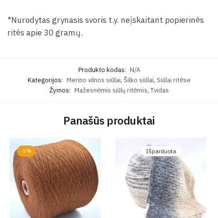
*Nurodytas grynasis svoris t.y. neįskaitant popierinės
ritės apie 30 gramų.
Produkto kodas:
N/A
Kategorijos:
Merino vilnos siūlai
,
Šilko siūlai
,
Siūlai ritėse
Žymos:
Mažesnėmis siūlų ritėmis
,
Tvidas
Panašūs produktai
-5%
Išparduota