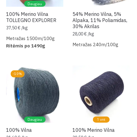
Daugiau
100% Merino Vilna
54% Merino Vilna, 5%
TOLLEGNO EXPLORER
Alpaka, 11% Poliamidas,
30% Akrilas
37,50
€
/
kg
28,00
€
/
kg
Metražas 1500m/100g
Metražas 240m/100g
Ritėmis po 1490g
-10%
Daugiau
1 vnt
100% Vilna
100% Merino Vilna