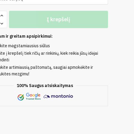
o
Į krepšelį
m ir greitam apsipirkimui:
nkite mėgstamiausius siūlus
te į krepšelį tiek ričių ar rinkinių, kiek reikia jūsų idėjai
dinti
nkite artimiausią paštomatą, saugiai apmokėkite ir
kites mezgimu!
100% Saugus atsiskaitymas