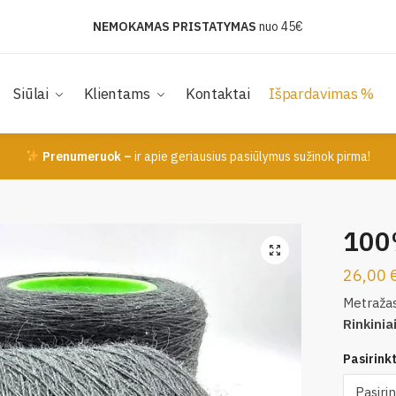
NEMOKAMAS PRISTATYMAS
nuo 45€
Siūlai
Klientams
Kontaktai
Išpardavimas %
Prenumeruok –
ir apie geriausius pasiūlymus sužinok pirma!
100
26,00
Metraža
Rinkinia
Pasirinkti