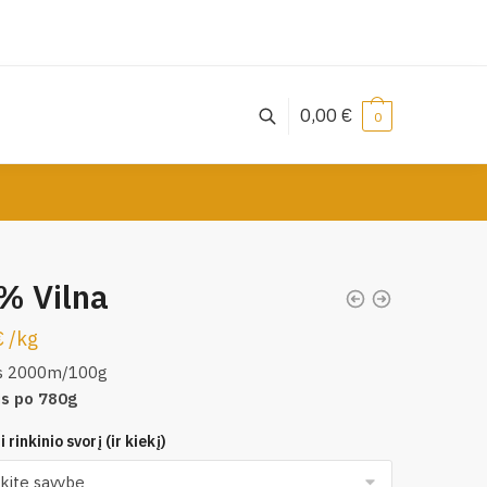
0,00
€
0
% Vilna
€
/
kg
s 2000m/100g
is po 780g
 rinkinio svorį (ir kiekį)