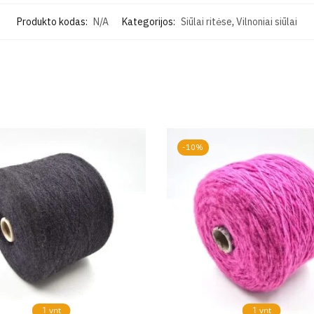
Produkto kodas:
N/A
Kategorijos:
Siūlai ritėse
,
Vilnoniai siūlai
-10%
1 vnt
1 vnt