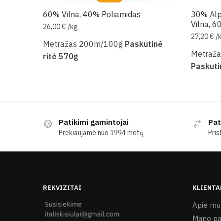
60% Vilna, 40% Poliamidas
30% Alp
Vilna, 6
26,00
€
/
kg
27,20
€
/
Metražas 200m/100g
Paskutinė
Metraž
ritė 570g
Paskuti
Patikimi gamintojai
Pat
Prekiaujame nuo 1994 metų
Pris
REKVIZITAI
KLIENTA
Apie mu
Mano pa