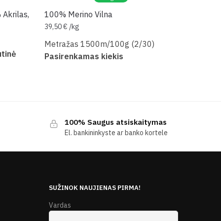
Akrilas,
100% Merino Vilna
39,50
€
/
kg
Metražas 1500m/100g (2/30)
tinė
Pasirenkamas kiekis
100% Saugus atsiskaitymas
El. bankininkyste ar banko kortele
E
SUŽINOK NAUJIENAS PIRMA!
Vardas