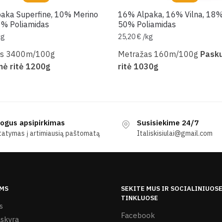
aka Superfine, 10% Merino
16% Alpaka, 16% Vilna, 18% 
0% Poliamidas
50% Poliamidas
kg
25,20
€
/
kg
as 3400m/100g
Metražas 160m/100g
Pasku
nė ritė 1200g
ritė 1030g
ogus apsipirkimas
Susisiekime 24/7
tatymas į artimiausią paštomatą
Italiskisiulai@gmail.com
MS
SEKITE MUS IR SOCIALINIUOS
TINKLUOSE
s
Facebook
skyra