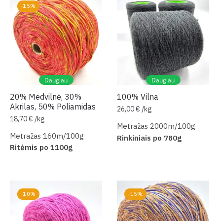
-15%
Daugiau
Daugiau
20% Medvilnė, 30%
100% Vilna
Akrilas, 50% Poliamidas
26,00
€
/
kg
18,70
€
/
kg
Metražas 2000m/100g
Metražas 160m/100g
Rinkiniais po 780g
Ritėmis po 1100g
-10%
-15%