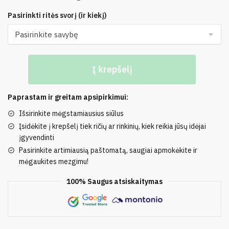
Pasirinkti ritės svorį (ir kiekį)
produkto
Į krepšelį
kiekis:
100%
Natūrali
Paprastam ir greitam apsipirkimui:
Vilna
Išsirinkite mėgstamiausius siūlus
Įsidėkite į krepšelį tiek ričių ar rinkinių, kiek reikia jūsų idėjai
įgyvendinti
Pasirinkite artimiausią paštomatą, saugiai apmokėkite ir
mėgaukites mezgimu!
100% Saugus atsiskaitymas