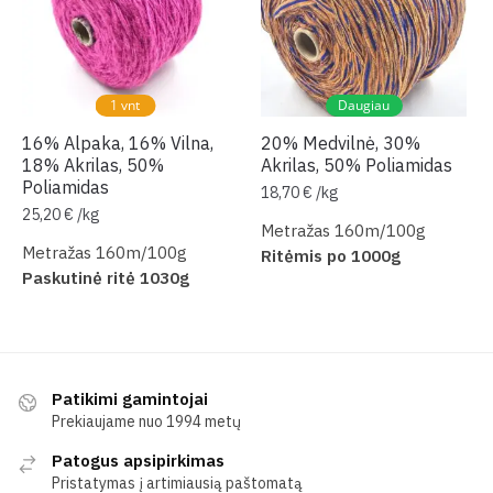
1 vnt
Daugiau
16% Alpaka, 16% Vilna,
20% Medvilnė, 30%
18% Akrilas, 50%
Akrilas, 50% Poliamidas
Poliamidas
18,70
€
/
kg
25,20
€
/
kg
Metražas 160m/100g
Metražas 160m/100g
Ritėmis po 1000g
Paskutinė ritė 1030g
Patikimi gamintojai
Prekiaujame nuo 1994 metų
Patogus apsipirkimas
Pristatymas į artimiausią paštomatą