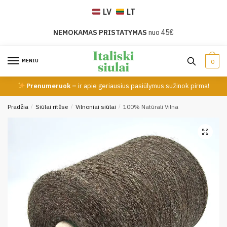
Skip
Skip
LV
LT
to
to
navigation
content
NEMOKAMAS PRISTATYMAS
nuo 45€
MENIU
0
Prenumeruok –
ir apie geriausius pasiūlymus sužinok pirma!
Pradžia
/
Siūlai ritėse
/
Vilnoniai siūlai
/
100% Natūrali Vilna