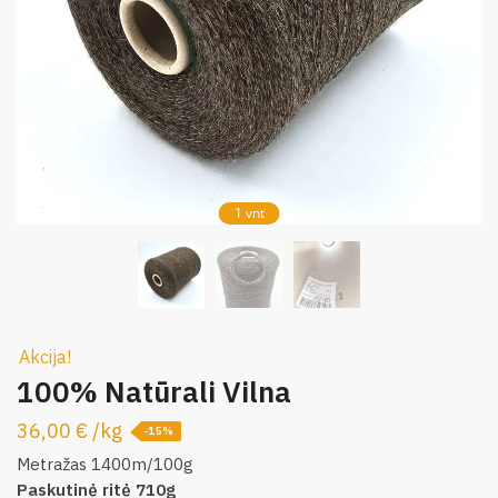
1 vnt
Akcija!
100% Natūrali Vilna
36,00
€
/
kg
-15%
Metražas 1400m/100g
Paskutinė ritė 710g