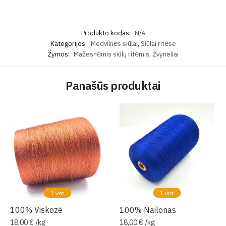
Produkto kodas:
N/A
Kategorijos:
Medvilnės siūlai
,
Siūlai ritėse
Žymos:
Mažesnėmis siūlų ritėmis
,
Žvyneliai
Panašūs produktai
1 vnt
1 vnt
100% Viskozė
100% Nailonas
18,00
€
/
kg
18,00
€
/
kg