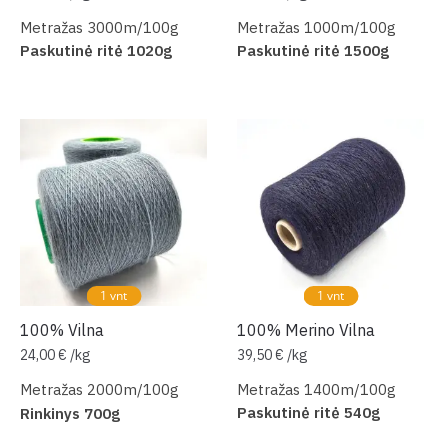
Metražas 3000m/100g
Metražas 1000m/100g
Paskutinė ritė 1020g
Paskutinė ritė 1500g
1 vnt
1 vnt
100% Vilna
100% Merino Vilna
24,00
€
/
kg
39,50
€
/
kg
Metražas 2000m/100g
Metražas 1400m/100g
Paskutinė ritė 540g
Rinkinys 700g