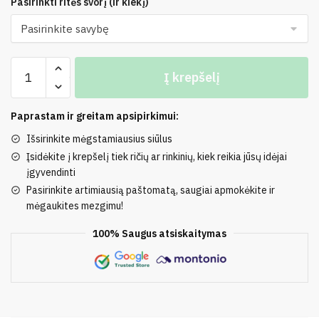
Pasirinkti ritės svorį (ir kiekį)
produkto
Į krepšelį
kiekis:
100%
Medvilnė
Paprastam ir greitam apsipirkimui:
(Žvyneliai)
Išsirinkite mėgstamiausius siūlus
Įsidėkite į krepšelį tiek ričių ar rinkinių, kiek reikia jūsų idėjai
įgyvendinti
Pasirinkite artimiausią paštomatą, saugiai apmokėkite ir
mėgaukites mezgimu!
100% Saugus atsiskaitymas