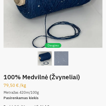
Daugiau
100% Medvilnė (Žvyneliai)
79,50
€
/
kg
Metražas 420m/100g
Pasirenkamas kiekis