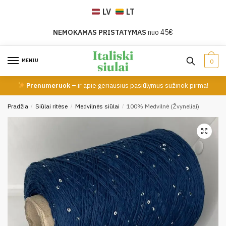
Skip
Skip
LV
LT
to
to
navigation
content
NEMOKAMAS PRISTATYMAS
nuo 45€
MENIU
0
Prenumeruok –
ir apie geriausius pasiūlymus sužinok pirma!
Pradžia
/
Siūlai ritėse
/
Medvilnės siūlai
/
100% Medvilnė (Žvyneliai)