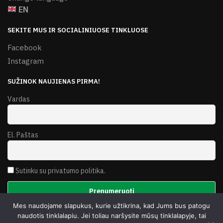
EN
SEKITE MUS IR SOCIALINIUOSE TINKLUOSE
Facebook
Instagram
SUŽINOK NAUJIENAS PIRMA!
Vardas
El. Paštas
Sutinku su privatumo politika.
Mes naudojame slapukus, kurie užtikrina, kad Jums bus patogu
© 2026. Be „Itališki siūlai“ sutikimo draudžiama kopijuoti ar
naudotis tinklalapiu. Jei toliau naršysite mūsų tinklalapyje, tai