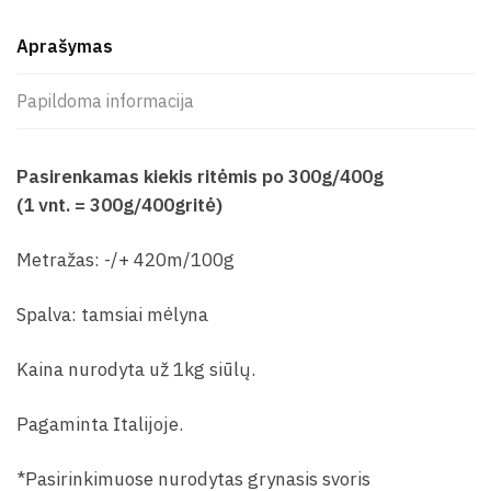
Aprašymas
Papildoma informacija
Pasirenkamas kiekis ritėmis po 300g/400g
(1 vnt. = 300g/400gritė)
Metražas: -/+ 420m/100g
Spalva: tamsiai mėlyna
Kaina nurodyta už 1kg siūlų.
Pagaminta Italijoje.
*Pasirinkimuose nurodytas grynasis svoris