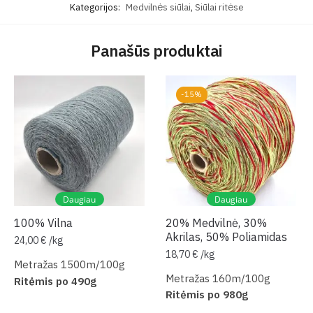
Kategorijos:
Medvilnės siūlai
,
Siūlai ritėse
Panašūs produktai
-15%
Daugiau
Daugiau
100% Vilna
20% Medvilnė, 30%
Akrilas, 50% Poliamidas
24,00
€
/
kg
18,70
€
/
kg
Metražas 1500m/100g
Metražas 160m/100g
Ritėmis po 490g
Ritėmis po 980g