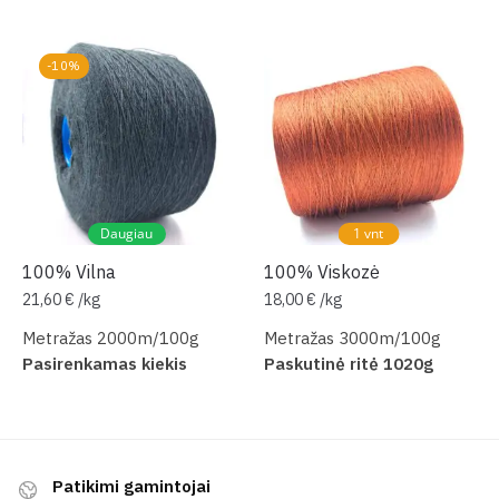
-10%
Daugiau
1 vnt
100% Vilna
100% Viskozė
21,60
€
/
kg
18,00
€
/
kg
Metražas 2000m/100g
Metražas 3000m/100g
Pasirenkamas kiekis
Paskutinė ritė 1020g
Patikimi gamintojai