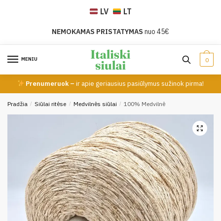
Skip
Skip
LV
LT
to
to
navigation
content
NEMOKAMAS PRISTATYMAS
nuo 45€
MENIU
0
Prenumeruok –
ir apie geriausius pasiūlymus sužinok pirma!
Pradžia
/
Siūlai ritėse
/
Medvilnės siūlai
/
100% Medvilnė