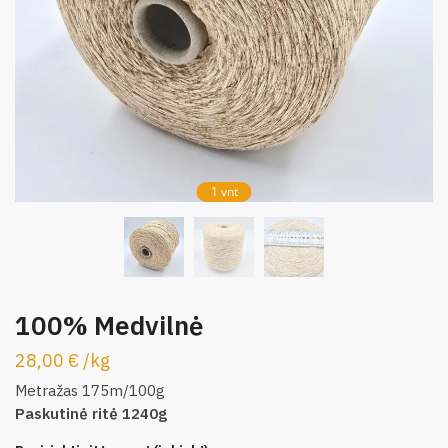
1 vnt
100% Medvilnė
28,00
€
/
kg
Metražas 175m/100g
Paskutinė ritė 1240g