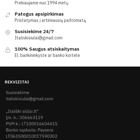
Prekiaujame nuo 1994 metų
Patogus apsipirkimas
Pristatymas į artimiausią paštomatą
Susisiekime 24/7
Italiskisiulai@gmail.com
100% Saugus atsiskaitymas
El. bankininkyste ar banko kortele
REKVIZITAI