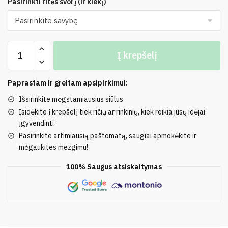
Pasirinkti ritės svorį (ir kiekį)
produkto
Į krepšelį
kiekis:
100%
Medvilnė
Paprastam ir greitam apsipirkimui:
Išsirinkite mėgstamiausius siūlus
Įsidėkite į krepšelį tiek ričių ar rinkinių, kiek reikia jūsų idėjai
įgyvendinti
Pasirinkite artimiausią paštomatą, saugiai apmokėkite ir
mėgaukites mezgimu!
100% Saugus atsiskaitymas